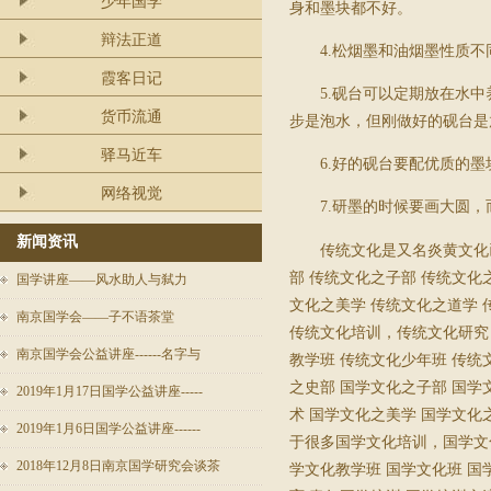
少年国学
身和墨块都不好。
辩法正道
4.
松烟墨和油烟墨性质不
霞客日记
5.
砚台可以定期放在水中
货币流通
步是泡水，但刚做好的砚台是
驿马近车
6.
好的砚台要配优质的墨
网络视觉
7.
研墨的时候要画大圆，
新闻资讯
传统文化是又名炎黄文化
部 传统文化之子部 传统文化
国学讲座——风水助人与弑力
文化之美学 传统文化之道学
南京国学会——子不语茶堂
传统文化培训，传统文化研究 
南京国学会公益讲座------名字与
教学班 传统文化少年班 传
之史部 国学文化之子部 国学
2019年1月17日国学公益讲座-----
术 国学文化之美学 国学文化
2019年1月6日国学公益讲座------
于很多国学文化培训，国学文化
2018年12月8日南京国学研究会谈茶
学文化教学班 国学文化班 国