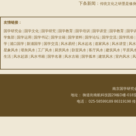
下条新闻：
传统文化之研墨是修
友情链接：
国学研究会
|
国学文化
|
国学研究
|
国学教育
|
国学培训
|
国学讲堂
|
国学教育
|
国学
学集部
|
国学运用
|
国学书记
|
国学古籍
|
国学资料
|
国学论坛
|
国学交流
|
国学民俗
|
学
|
浦口国学
|
新浦国学
|
国学交流
|
风水易经
|
风水起名
|
道家风水
|
风水讲堂
|
风水
星象风水
|
堪舆风水
|
工厂风水
|
厨房风水
|
卧室风水
|
客厅风水
|
建筑风水
|
平原风
生活
|
风水起源
|
风水书籍
|
国学名著
|
风水古籍
|
国学孤本
|
建筑风水
|
室内风水
|
风
南京国学研究
地址： 御道街南航科技园29栋D楼-01
电话： 025-58599189 86319198 传