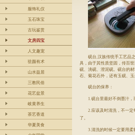
服饰礼仪
玉石珠宝
古玩鉴赏
文房四宝
人文趣宠
砚台
,
汉族传统手工艺品
驻颜有术
具，由于其性质坚固，传百世
砚、洮砚、澄泥砚。砚台的材
山水益居
石、菊花石外，还有玉砚、玉
三教民俗
砚台的保养：
花艺盆景
1.
砚台里最好不倒墨汁，
岐黄养生
2.
应该及时清洗，不一定
茶艺香道
了。
华夏美食
3.
清洗的时候一定要用柔