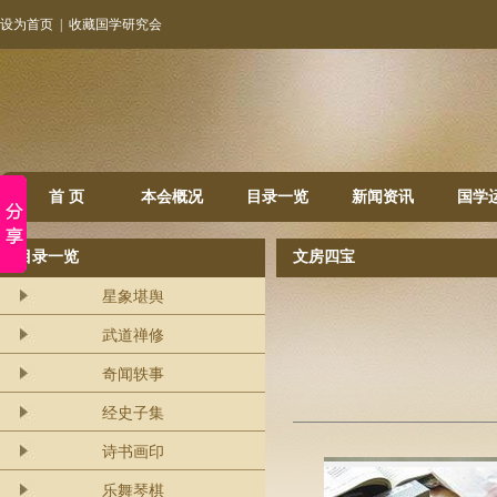
设为首页
|
收藏国学研究会
首 页
本会概况
目录一览
新闻资讯
国学
目录一览
文房四宝
星象堪舆
武道禅修
奇闻轶事
经史子集
诗书画印
乐舞琴棋