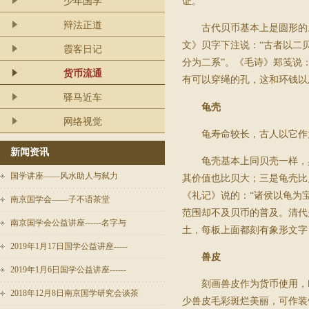
少年国学
证。
辩法正道
古代贝币基本上是圆形的
文》贝字下注说：“古者以二
霞客日记
分为二系”。《毛诗》郑笺说
货币流通
有可以穿绳的孔，这和环钱以
驿马近车
龟壳
网络视觉
龟寿命较长，古人以它作
新闻资讯
龟壳基本上同贝壳一样，
国学讲座——风水助人与弑力
其价值也比贝大；三是龟壳比
《礼记》说的：“诸侯以龟为
南京国学会——子不语茶堂
范围却不及贝币的普及。清代
南京国学会公益讲座------名字与
土，每板上面都刻有象形文字
2019年1月17日国学公益讲座-----
兽皮
2019年1月6日国学公益讲座------
刻画兽皮作为货币使用，
2018年12月8日南京国学研究会谈茶
少兽皮毛彩斑烂美丽，可作装