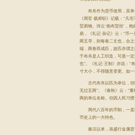
布帛作为货币使用，其单
《周官·载师职》记载：“凡
贸易物。诗云‘抱布贸丝’，
易，《礼记·杂记》云：“币
两五寻，则每卷二丈也，合之
端，两卷而成匹，故匹亦谓之
于布帛是人工织造，可悬一定
也”。《礼记·王制》亦说：
寸大小，不得随意变更。如一
古代布帛以匹为单位，但
无过五两”。《春秋》云：“重
两的单位名称。但因人民习惯
周代八百年的币制，一直
币史上的一大特色。
秦汉以来，虽盛行金属货