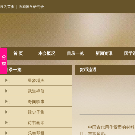
设为首页
|
收藏国学研究会
首 页
本会概况
目录一览
新闻资讯
国学
目录一览
货币流通
星象堪舆
武道禅修
奇闻轶事
经史子集
诗书画印
中国古代用作货币的材料
乐舞琴棋
目，丰富多彩。