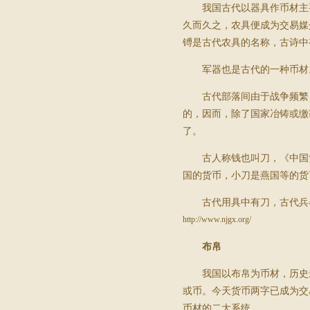
我国古代以器具作币材主
久而久之，农具便成为交易媒
镈是古代农具的名称，古诗中有
军器也是古代的一种币材
古代部落间由于战争频繁
的，因而，除了国家冶铸或缴
了。
古人称钱也叫刀，《中国
国的货币，小刀是燕国等的货
古代用具中有刀，古代兵
http://www.njgx.org/
布帛
我国以布帛为币材，历史
或币。今天货币两字已成为交
币材的二大系统。