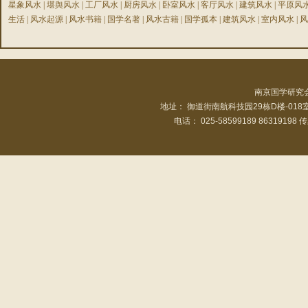
星象风水
|
堪舆风水
|
工厂风水
|
厨房风水
|
卧室风水
|
客厅风水
|
建筑风水
|
平原风
生活
|
风水起源
|
风水书籍
|
国学名著
|
风水古籍
|
国学孤本
|
建筑风水
|
室内风水
|
风
南京国学研究
地址： 御道街南航科技园29栋D楼-01
电话： 025-58599189 86319198 传