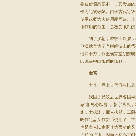
兽皮价值高低不一，其贵重的
作为礼物敬献。由于古代等级
使臣或卿大夫使用麋鹿皮。士
币作用的范围，是极受限制的
到了汉朝，农牧业发展，
但汉武帝为了当时经济上的需
钱四十万，作王侯宗室钥觐聘
以说是中国纸币的滥觞”。
禽畜
大凡世界上古代游牧民族
我国古代较之世界各国早
做“相见必以贽”。贽字从贝
雁，士执雉，庶人执鹜，工商
既作礼品又作货币使用了。古
也是古人以禽畜作为币材的又
古代的货币，因而犬马亦可能