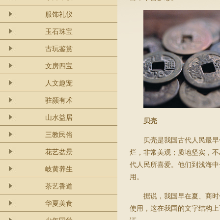
服饰礼仪
玉石珠宝
古玩鉴赏
文房四宝
人文趣宠
驻颜有术
山水益居
贝壳
三教民俗
贝壳是我国古代人民最早
花艺盆景
烂，非常美观；质地坚实，不
代人民所喜爱。他们到浅海中
岐黄养生
用。
茶艺香道
据说，我国早在夏、商时
华夏美食
使用，这在我国的文字结构上