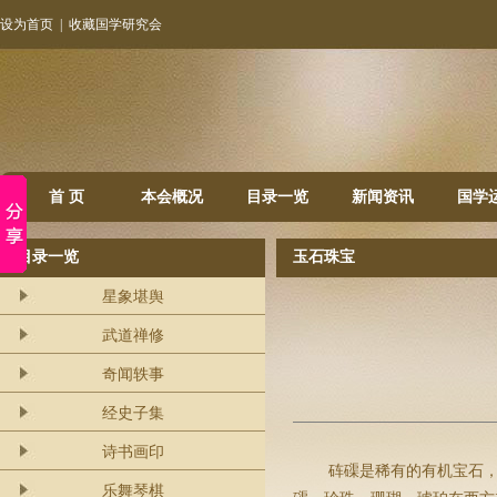
设为首页
|
收藏国学研究会
首 页
本会概况
目录一览
新闻资讯
国学
目录一览
玉石珠宝
星象堪舆
武道禅修
奇闻轶事
经史子集
诗书画印
砗磲是稀有的有机宝石
乐舞琴棋