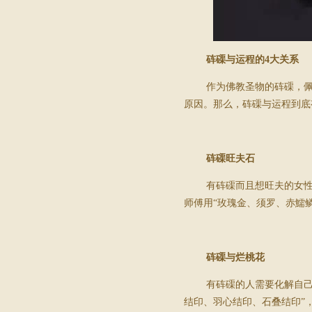
砗磲与运程的
4
大关系
作为佛教圣物的砗磲，
原因。那么，砗磲与运程到底
砗磲旺夫石
有砗磲而且想旺夫的女性
师傅用“玫瑰金、须罗、赤鱬
砗磲与烂桃花
有砗磲的人需要化解自
结印、羽心结印、石叠结印”