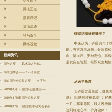
少年国学
辩法正道
霞客日记
货币流通
砗磲到底好在哪里？
驿马近车
中医认为，砗磲贝与珍
网络视觉
能，有抗衰老及防止骨质疏松
新闻资讯
血、降血压、安神定惊。砗磲
启发自在智慧、摧毁众生烦恼
国学讲座——风水助人与弑力
南京国学会——子不语茶堂
南京国学会公益讲座------名字与
从医学角度
2019年1月17日国学公益讲座-----
长砗磲含蛋白质，凝集
基）
-
Β
d
呋喃核糖氧基
]-2-
羟基
2019年1月6日国学公益讲座------
一片，车渠等同，以人乳磨服
2018年12月8日南京国学研究会谈茶
达到稳定心率、护身健体！