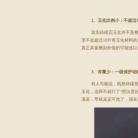
2
、玉化比例小：不超过
其实砗磲贝玉化并不是
里不会超过
10
片有玉化材料的
真正具备雕刻价值的可能连以
3
、存量少：一级保护动
有人可能说，既然砗磲
玉化，这样不就行了
?
想法是
滥采，早就岌岌可危了，现在