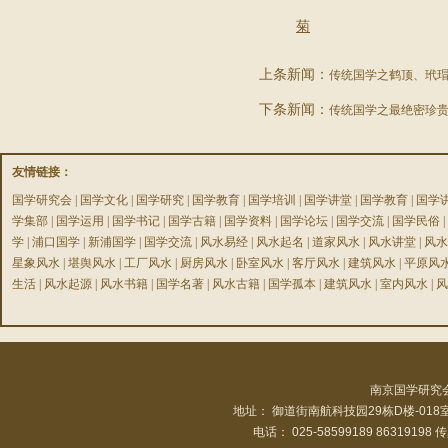
菊
上条新闻：
传统国学之鹤顶、玳
下条新闻：
传统国学之最绝密珍
友情链接：
国学研究会
|
国学文化
|
国学研究
|
国学教育
|
国学培训
|
国学讲堂
|
国学教育
|
国学
学集部
|
国学运用
|
国学书记
|
国学古籍
|
国学资料
|
国学论坛
|
国学交流
|
国学民俗
|
学
|
浦口国学
|
新浦国学
|
国学交流
|
风水易经
|
风水起名
|
道家风水
|
风水讲堂
|
风水
星象风水
|
堪舆风水
|
工厂风水
|
厨房风水
|
卧室风水
|
客厅风水
|
建筑风水
|
平原风
生活
|
风水起源
|
风水书籍
|
国学名著
|
风水古籍
|
国学孤本
|
建筑风水
|
室内风水
|
风
南京国学研究
地址： 御道街南航科技园29栋D楼-01
电话： 025-58599189 86319198 传