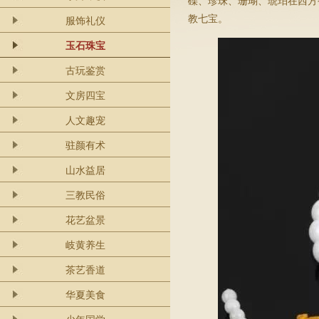
磲、珍珠、珊瑚、琥珀在西方
教七宝。
服饰礼仪
玉石珠宝
古玩鉴赏
文房四宝
人文趣宠
驻颜有术
山水益居
三教民俗
花艺盆景
岐黄养生
茶艺香道
华夏美食