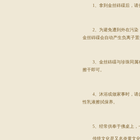
1
、拿到金丝砗磲后，请
2
、为避免遭到外在污染
金丝砗磲会自动产生负离子置
3
、金丝砗磲与珍珠同属
擦干即可。
4
、沐浴或做家事时，请
性乳液擦拭保养。
5
、经常供奉于佛桌上，
传统文化是又名炎黄文