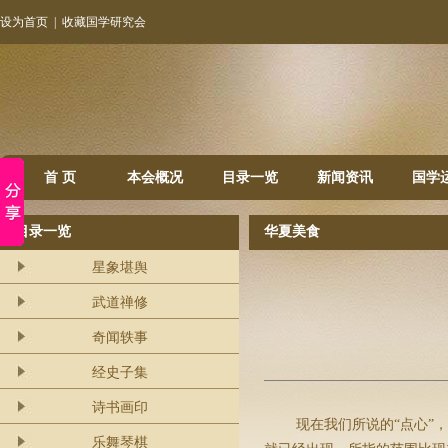
设为首页
|
收藏国学研究会
首 页
本会概况
目录一览
新闻资讯
国学
目录一览
华夏美食
星象堪舆
武道禅修
奇闻轶事
经史子集
诗书画印
现在我们所说的“点心”
乐舞琴棋