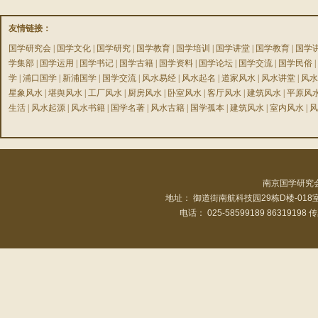
友情链接：
国学研究会
|
国学文化
|
国学研究
|
国学教育
|
国学培训
|
国学讲堂
|
国学教育
|
国学
学集部
|
国学运用
|
国学书记
|
国学古籍
|
国学资料
|
国学论坛
|
国学交流
|
国学民俗
|
学
|
浦口国学
|
新浦国学
|
国学交流
|
风水易经
|
风水起名
|
道家风水
|
风水讲堂
|
风水
星象风水
|
堪舆风水
|
工厂风水
|
厨房风水
|
卧室风水
|
客厅风水
|
建筑风水
|
平原风
生活
|
风水起源
|
风水书籍
|
国学名著
|
风水古籍
|
国学孤本
|
建筑风水
|
室内风水
|
风
南京国学研究
地址： 御道街南航科技园29栋D楼-01
电话： 025-58599189 86319198 传