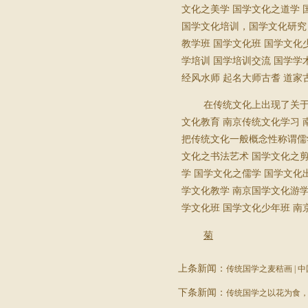
文化之美学
国学文化之道学
国学文化培训，国学文化研究
教学班
国学文化班
国学文化
学培训
国学培训交流
国学学
经风水师
起名大师古耆
道家
在传统文化上出现了关
文化教育
南京传统文化学习
把传统文化一般概念性称谓儒
文化之书法艺术
国学文化之
学
国学文化之儒学
国学文化
学文化教学
南京国学文化游
学文化班
国学文化少年班
南
菊
上条新闻：
传统国学之麦秸画 | 
下条新闻：
传统国学之以花为食