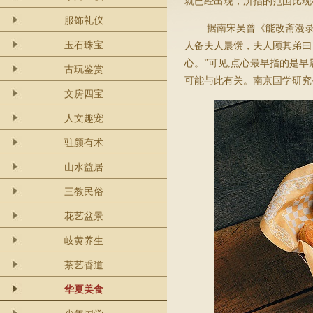
就已经出现，所指的范围比现
服饰礼仪
据南宋吴曾《能改斋漫录
玉石珠宝
人备夫人晨馔，夫人顾其弟曰
心。”可见
,
点心最早指的是早
古玩鉴赏
可能与此有关。
南京国学研究
文房四宝
人文趣宠
驻颜有术
山水益居
三教民俗
花艺盆景
岐黄养生
茶艺香道
华夏美食