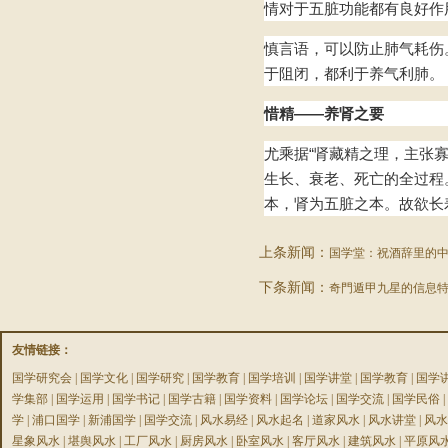
情对于五脏功能都有良好作
慎言语，可以防止肺气耗伤
于阻闭，都利于养气利肺。
惜精——养肾之要
尤乘据“肾藏精之理，主张
生长、衰老、死亡的全过程
本，肾为五脏之本。故欲长
上条新闻：
国学堂：祝酒辞里的
下条新闻：
奇門遁甲九星的信息
友情链接：
国学研究会
|
国学文化
|
国学研究
|
国学教育
|
国学培训
|
国学讲堂
|
国学教育
|
国学
学集部
|
国学运用
|
国学书记
|
国学古籍
|
国学资料
|
国学论坛
|
国学交流
|
国学民俗
|
学
|
浦口国学
|
新浦国学
|
国学交流
|
风水易经
|
风水起名
|
道家风水
|
风水讲堂
|
风水
星象风水
|
堪舆风水
|
工厂风水
|
厨房风水
|
卧室风水
|
客厅风水
|
建筑风水
|
平原风