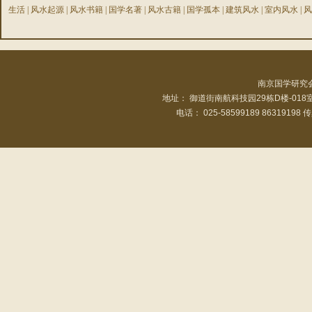
生活
|
风水起源
|
风水书籍
|
国学名著
|
风水古籍
|
国学孤本
|
建筑风水
|
室内风水
|
风
南京国学研究
地址： 御道街南航科技园29栋D楼-01
电话： 025-58599189 86319198 传