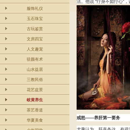
法。他说 “疗身不如疗心
服饰礼仪
玉石珠宝
古玩鉴赏
文房四宝
人文趣宠
驻颜有术
山水益居
三教民俗
花艺盆景
岐黄养生
茶艺香道
戒怒——养肝第一要务
华夏美食
尤乘认为，肝喜条达，有疏