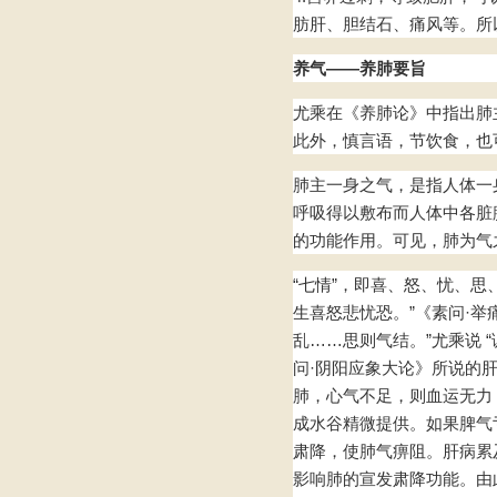
肪肝、胆结石、痛风等。所
养气——养肺要旨
尤乘在《养肺论》中指出肺
此外，慎言语，节饮食，也
肺主一身之气，是指人体一
呼吸得以敷布而人体中各脏
的功能作用。可见，肺为气之
“七情”，即喜、怒、忧、思
生喜怒悲忧恐。”《素问·
乱……思则气结。”尤乘说
问·阴阳应象大论》所说的肝“
肺，心气不足，则血运无力
成水谷精微提供。如果脾气
肃降，使肺气痹阻。肝病累
影响肺的宣发肃降功能。由