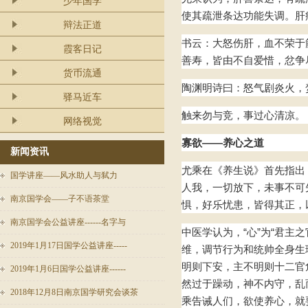
少年国学
使其疏泄条达功能失调。肝
辩法正道
书云：大怒伤肝，血不荣于
霞客日记
善寿，皆由不自爱惜，忿争
货币流通
陶渊明诗曰：怒气剧炎火，
驿马近车
触来勿与竞，事过心清凉。
网络视觉
寡欲——养心之道
新闻资讯
尤乘在《养生说》首先指出
国学讲座——风水助人与弑力
人我，一切放下，未事不可
南京国学会——子不语茶堂
惧，好乐忧患，皆得其正，
南京国学会公益讲座------名字与
中医学认为，“心”为“君主
2019年1月17日国学公益讲座-----
维，调节行为和统帅全身生理
明则下安，主不明则十二官
2019年1月6日国学公益讲座------
然过于躁动，神不内守，乱
2018年12月8日南京国学研究会谈茶
乘告诫人们，欲使养心，就