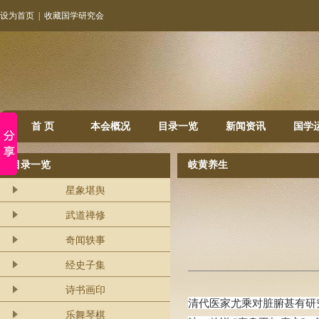
设为首页
|
收藏国学研究会
首 页
本会概况
目录一览
新闻资讯
国学
目录一览
岐黄养生
星象堪舆
武道禅修
奇闻轶事
经史子集
诗书画印
清代医家尤乘对脏腑甚有研
乐舞琴棋