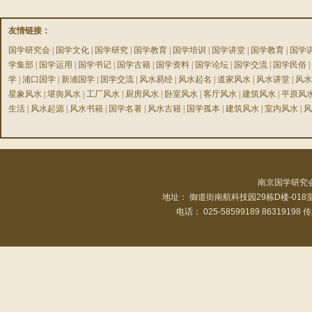
友情链接：
国学研究会
|
国学文化
|
国学研究
|
国学教育
|
国学培训
|
国学讲堂
|
国学教育
|
国学
学集部
|
国学运用
|
国学书记
|
国学古籍
|
国学资料
|
国学论坛
|
国学交流
|
国学民俗
|
学
|
浦口国学
|
新浦国学
|
国学交流
|
风水易经
|
风水起名
|
道家风水
|
风水讲堂
|
风水
星象风水
|
堪舆风水
|
工厂风水
|
厨房风水
|
卧室风水
|
客厅风水
|
建筑风水
|
平原风
生活
|
风水起源
|
风水书籍
|
国学名著
|
风水古籍
|
国学孤本
|
建筑风水
|
室内风水
|
风
南京国学研究
地址： 御道街南航科技园29栋D楼-01
电话： 025-58599189 86319198 传