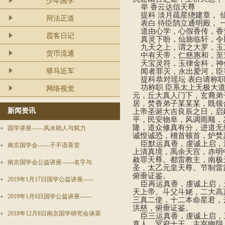
少年国学
举 香云达信天尊
提科 淡月疏星绕建章， 
辩法正道
表白 待臣鹄立通明殿， 
道由心学，心假香传，香
霞客日记
真灵下盼，仙旆临轩，令臣
九天之上，谓之大罗，玉
货币流通
中有天帝，仁慈惠和，至
天宝灵符，玉律金科，神
闻者罪灭，永出爱河，臣
驿马近车
提科恭对瑶坛 表白请称
功称职 臣系太上无极大道
网络视觉
元，丘大真人门下，玄裔弟
居，焚香弟子某某某，既领
新闻资讯
上帝圣诞大吉良辰之日，启
平，民安物阜，风调雨顺，
隆，道众修真有分，进道无
国学讲座——风水助人与弑力
诚惶诚恐，稽首顿首，炉焚
臣默运真香，虔诚上启，
南京国学会——子不语茶堂
上清真境，禹余天宫，赤明
赦罪天尊。都雷教主，南极
南京国学会公益讲座------名字与
圣，太乙元皇天尊。节制雷
俯垂证鉴。
2019年1月17日国学公益讲座-----
臣再运真香，虔诚上启，
天上帝。斗父斗姥，二大高
2019年1月6日国学公益讲座------
三真二使，十二本命星君，
洪慈，俯垂证鉴。
2018年12月8日南京国学研究会谈茶
臣三运真香，虔诚上启，
真人。冥府十王，主宰幽阴