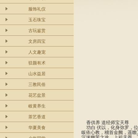
服饰礼仪
玉石珠宝
古玩鉴赏
文房四宝
人文趣宠
驻颜有术
山水益居
三教民俗
花艺盆景
岐黄养生
茶艺香道
香供养 道经师宝天尊
功白 伏以，化身弥罗，位
华夏美食
皈依心教，稽首金阙，遥瞻
沉迷幽苦之途，上祈天恩，