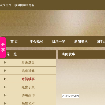
设为首页
|
收藏国学研究会
首 页
本会概况
目录一览
新闻资讯
国学
目录一览
奇闻轶事
星象堪舆
武道禅修
奇闻轶事
经史子集
诗书画印
2011-12-09
乐舞琴棋