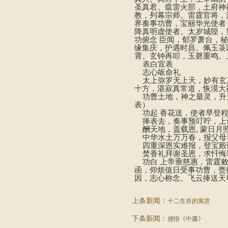
圣真君。瘟雷火部，土府神
教，列幕宗师。雷霆官将，
界奏事功曹，宝丽华光使者
降真明虚使者。太岁城隍，
功俯念 臣闻，郁罗萧台，
缘集庆，护遇时昌。佩玉箓
霄。玄钟再叩，玉磬重鸣。
表白宣表
志心皈命礼
太上弥罗无上天，妙有玄
十方，湛寂真常道，恢漠大
功曹土地，神之最灵，升
表）
功起 香花送，使者早登程
捧表去，奏事预叮咛，上
酬天地，盖载恩, 蒙日月
中华水土万万春，报父母
四重深恩实难报，登宝殿
焚香礼拜谢圣恩，求忏悔
功白 上帝垂慈惠，雷霆敕
函，仰烦值日受事功曹，赍
因，志心称念。飞云捧送天
上条新闻：
十二生肖的寓意
下条新闻：
感悟《中庸》