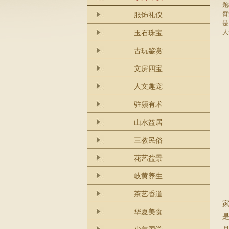
题
臂
服饰礼仪
是
人
玉石珠宝
古玩鉴赏
文房四宝
人文趣宠
驻颜有术
山水益居
三教民俗
花艺盆景
岐黄养生
茶艺香道
华夏美食