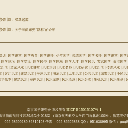
条新闻：
驿马起源
条新闻：
关于民间嫁娶“辟邪”的介绍
培训
|
国学讲堂
|
国学教育
|
国学讲师
|
少年国学
|
传统国学
|
国学名师
|
国学讲堂
|
国学
|
国学论坛
|
国学交流
|
国学民俗
|
国学网站
|
国学人才
|
国学民风
|
玄武国学
|
秦淮国学
水起名
|
道家风水
|
风水讲堂
|
风水培训
|
风水名师
|
风水研究
|
风水起名
|
传统风水
|
风
水
|
客厅风水
|
建筑风水
|
平原风水
|
湖泊风水
|
工地风水
|
公共风水
|
城市风水
|
小区风
国学孤本
|
建筑风水
|
室内风水
|
风水派别
|
风水流派
|
风水分类
|
生机风水
|
风水生基
|
南京国学研究会 版权所有
苏ICP备15015107号-1
御道街南航科技园29栋D楼-018室 （南京航天航空大学西门向北走100米， 御苑宾
 025-58599189 86319198 传真： 025-85525838 QQ： 951638995 微信： guqi