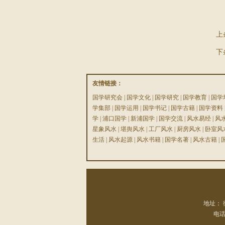
上
下
友情链接：
国学研究会
|
国学文化
|
国学研究
|
国学教育
|
国学
学集部
|
国学运用
|
国学书记
|
国学古籍
|
国学资料
学
|
浦口国学
|
新浦国学
|
国学交流
|
风水易经
|
风
星象风水
|
堪舆风水
|
工厂风水
|
厨房风水
|
卧室风
生活
|
风水起源
|
风水书籍
|
国学名著
|
风水古籍
|
地址： 
电话：