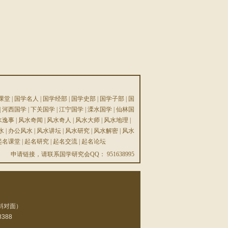
课堂
|
国学名人
|
国学经部
|
国学史部
|
国学子部
|
国
|
河西国学
|
下关国学
|
江宁国学
|
溧水国学
|
仙林国
水逸事
|
风水奇闻
|
风水奇人
|
风水大师
|
风水地理
|
水
|
办公风水
|
风水讲坛
|
风水研究
|
风水解密
|
风水
起名课堂
|
起名研究
|
起名交流
|
起名论坛
申请链接，请联系国学研究会QQ： 951638995
馆斜对面）
8388