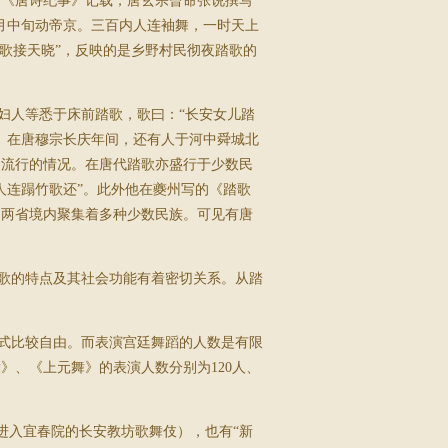
据《唐诗纪事》记载，唐玄宗曾命张说撰写
月中旬动帝京。三百内人连袖舞，一时天上
歌接天晓”，反映的是乡野村民彻夜踏歌的
人等悉于床前踏歌，歌曰：“长安女儿踏
。在唐穆宗长庆年间，还有人于河中舜城北
遍流行的情况。在唐代踏歌亦盛行于少数民
人连蹋竹歌还”。此外他在夔州写的《踏歌
川两省境内聚集着多种少数民族。可见有唐
歌的特点及其社会功能有着密切关系。从踏
式比较自由。而表演宫廷舞蹈的人数是有限
》、《上元舞》的表演人数分别为120人、
进入宜春院的长安教坊歌舞伎），也有“新