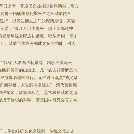
节日之际，普通民众往往以踏歌助兴，南方
的则是一幅朗州祭祀梁松神之际踏歌的画
歌送行，以表达朋友之间的深情厚谊，家喻
示爱，“春江月出大堤平，堤上女郎连袂
的就是年轻女郎连袂踏歌，唱尽新词，却未
娘》。踏歌艺术具有如此之多的功能，对人
就有“人影渐稀花露冷，踏歌声度晓云
在幽静美丽的山道上，几个农夫颇带醉意地
民族聚居地区流行。元代时五溪蛮“遇父母
而偶奔者，入岩洞插柳避人”。清代曹树翘
拍手顿足，倚笙而和之，盖古联袂踏歌之遗
形成了鲜明的对照。南京国学研究会官方网
广，例如传统文化之经部、传统文化之史