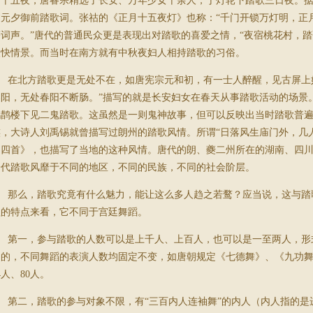
月十五夜，唐睿宗精选了长安、万年少女千余人，于灯轮下踏歌三日夜。
过元夕御前踏歌词。张祜的《正月十五夜灯》也称：“千门开锁万灯明，正
著词声。”唐代的普通民众更是表现出对踏歌的喜爱之情，“夜宿桃花村，踏
欢快情景。而当时在南方就有中秋夜妇人相持踏歌的习俗。
在北方踏歌更是无处不在，如唐宪宗元和初，有一士人醉醒，见古屏上妇
春阳，无处春阳不断肠。”描写的就是长安妇女在春天从事踏歌活动的场景
鹳鹊楼下见二鬼踏歌。这虽然是一则鬼神故事，但可以反映出当时踏歌普
族，大诗人刘禹锡就曾描写过朗州的踏歌风情。所谓“日落风生庙门外，几
词四首》，也描写了当地的这种风情。唐代的朗、夔二州所在的湖南、四
一代踏歌风靡于不同的地区，不同的民族，不同的社会阶层。
那么，踏歌究竟有什么魅力，能让这么多人趋之若鹜？应当说，这与踏
歌的特点来看，它不同于宫廷舞蹈。
第一，参与踏歌的人数可以是上千人、上百人，也可以是一至两人，形
制的，不同舞蹈的表演人数均固定不变，如唐朝规定《七德舞》、《九功舞
4人、80人。
第二，踏歌的参与对象不限，有“三百内人连袖舞”的内人（内人指的是