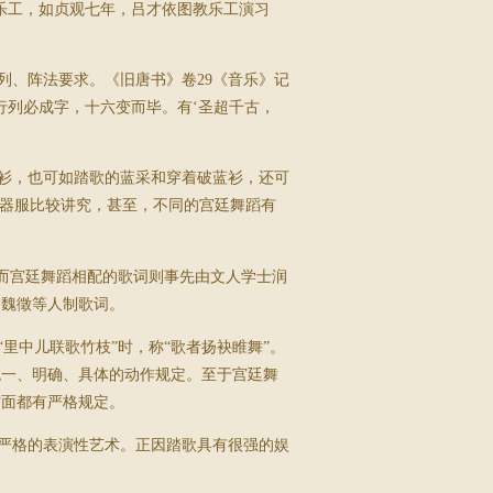
乐工，如贞观七年，吕才依图教乐工演习
、阵法要求。《旧唐书》卷29《音乐》记
行列必成字，十六变而毕。有‘圣超千古，
衫，也可如踏歌的蓝采和穿着破蓝衫，还可
的器服比较讲究，甚至，不同的宫廷舞蹈有
而宫廷舞蹈相配的歌词则事先由文人学士润
、魏徵等人制歌词。
中儿联歌竹枝”时，称“歌者扬袂睢舞”。
统一、明确、具体的动作规定。至于宫廷舞
方面都有严格规定。
严格的表演性艺术。正因踏歌具有很强的娱