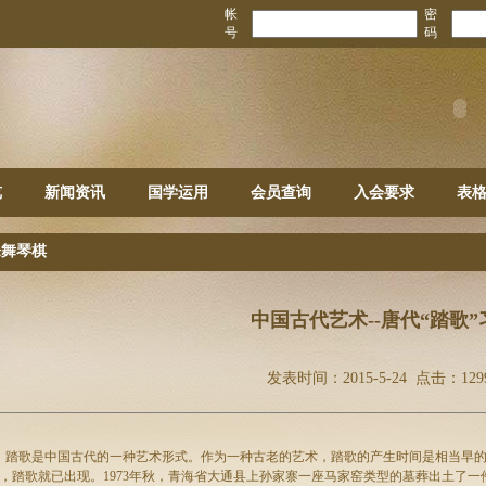
帐
密
号
码
览
新闻资讯
国学运用
会员查询
入会要求
表
乐舞琴棋
中国古代艺术--唐代“踏歌”
发表时间：2015-5-24 点击：129
歌是中国古代的一种艺术形式。作为一种古老的艺术，踏歌的产生时间是相当早的
，踏歌就已出现。1973年秋，青海省大通县上孙家寨一座马家窑类型的墓葬出土了一