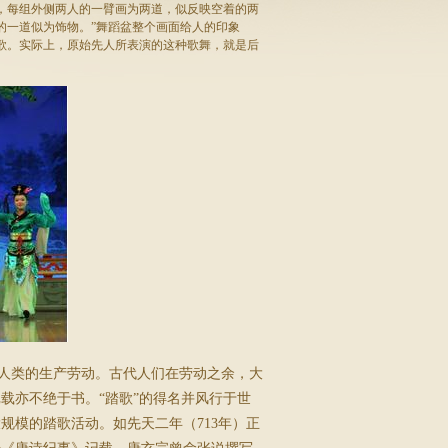
，每组外侧两人的一臂画为两道，似反映空着的两
的一道似为饰物。”舞蹈盆整个画面给人的印象
歌。实际上，原始先人所表演的这种歌舞，就是后
人类的生产劳动。古代人们在劳动之余，大
载亦不绝于书。“踏歌”的得名并风行于世
规模的踏歌活动。如先天二年（713年）正