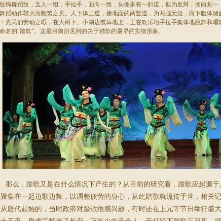
纹饰舞蹈纹，五人一组，手拉手，面向一致，头侧多有一斜道，似为发辫，摆向划一
舞蹈动作较大而频繁之意。人下体三道，接地面的两竖道，为两腿无疑，而下腹体侧
：先民们劳动之暇，在大树下、小湖边或草地上，正在欢乐地手拉手集体地跳舞和唱
命名的“踏歌”。这是目前所见到的关于踏歌的最早的实物形象。
那么，踏歌又是在什么情况下产生的？从目前的研究看，踏歌应起源于
家聚集在一起边歌边舞，以调整疲劳的身心，从此踏歌就流传于世，相关记
是从唐代起始的，当时政府对踏歌很感兴趣，有时还在上元等节日举行盛大