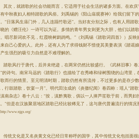
其次，就踏歌的社会功能而言，它适用于社会生活的诸多方面。在欢庆
就有中秋夜妇人相特踏歌的风俗。刘禹锡的《阳山庙观赛神》给我们留下
面。“日落风生庙门外，几人连蹋竹歌还”。当好友分别之际，也有人用踏
户晓的《赠汪伦》一诗可以为证。多情的青年男女则更为大胆，他们以踏歌
行。唱尽新词欢不见，红霞映树鹧鸪鸣。”（刘禹锡《踏歌词四首》）反映
唤来自己心爱的人。此外，还有人为了求得钱财不惜使其美妻表演《踏谣
们产生强烈的吸引力自然是不难理解的。
踏歌风行于唐代，后并未绝迹，在两宋仍然比较盛行。《武林旧事》卷二
边”的诗句。南宋马远的《踏歌行》也描绘了在秀峰和绿树围绕的山湾里，
踏歌而行的情景。至元明清时期，踏歌仍然有所流传，不过更多的是存少数
死，行鼓踏歌，饮宴一月”。明代田汝成的《炎徼纪闻》卷四称：瑶人“踏歌
《滇南杂志》卷十八云：“按，滇黔夷歌，俱以一人捧芦笙歌于前，而男妇
也。”但是在汉族聚居地区踏歌已经比较稀见了，这与唐代普遍流行的情况
址
http://www.njgx.org/
传统文化是又名炎黄文化已经日常称呼的国学，其中传统文化包括面很