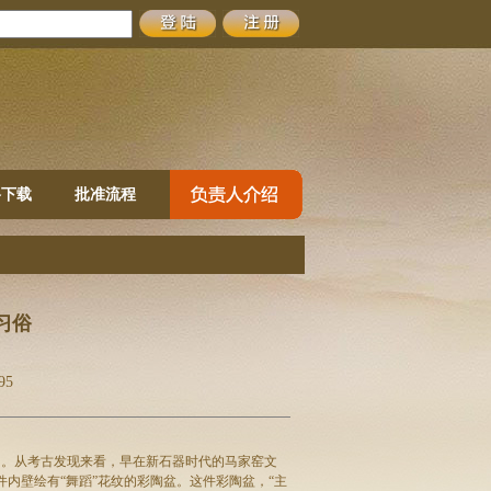
格下载
批准流程
习俗
95
。从考古发现来看，早在新石器时代的马家窑文
件内壁绘有“舞蹈”花纹的彩陶盆。这件彩陶盆，“主