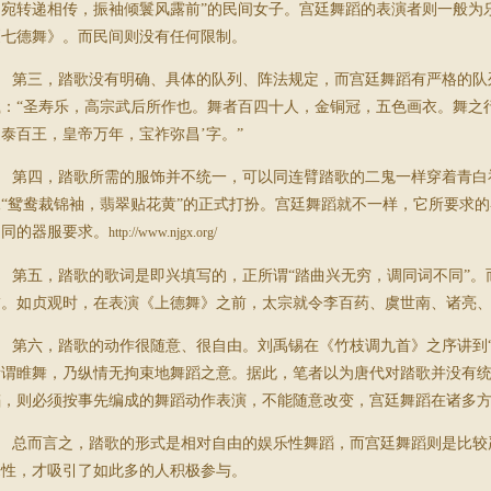
词宛转递相传，振袖倾鬟风露前”的民间女子。宫廷舞蹈的表演者则一般为
《七德舞》。而民间则没有任何限制。
第三，踏歌没有明确、具体的队列、阵法规定，而宫廷舞蹈有严格的队列
载：“圣寿乐，高宗武后所作也。舞者百四十人，金铜冠，五色画衣。舞之
泰百王，皇帝万年，宝祚弥昌’字。”
第四，踏歌所需的服饰并不统一，可以同连臂踏歌的二鬼一样穿着青白
像“鸳鸯裁锦袖，翡翠贴花黄”的正式打扮。宫廷舞蹈就不一样，它所要求
不同的器服要求。
http://www.njgx.org/
第五，踏歌的歌词是即兴填写的，正所谓“踏曲兴无穷，调同词不同”。
饰。如贞观时，在表演《上德舞》之前，太宗就令李百药、虞世南、诸亮
第六，踏歌的动作很随意、很自由。刘禹锡在《竹枝调九首》之序讲到“里
所谓睢舞，乃纵情无拘束地舞蹈之意。据此，笔者以为唐代对踏歌并没有
蹈，则必须按事先编成的舞蹈动作表演，不能随意改变，宫廷舞蹈在诸多
总而言之，踏歌的形式是相对自由的娱乐性舞蹈，而宫廷舞蹈则是比较
乐性，才吸引了如此多的人积极参与。