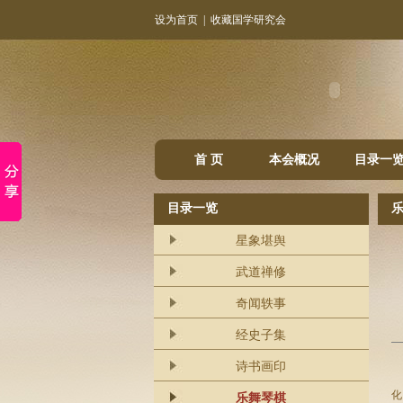
设为首页
|
收藏国学研究会
首 页
本会概况
目录一
目录一览
星象堪舆
武道禅修
奇闻轶事
经史子集
诗书画印
踏
化
乐舞琴棋